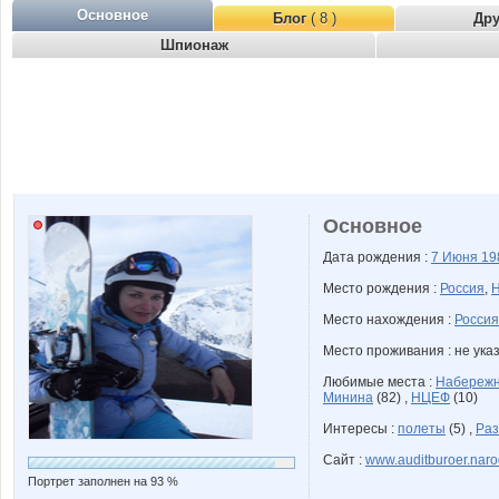
Основное
Блог
( 8 )
Др
Шпионаж
Основное
Дата рождения :
7 Июня
19
Место рождения :
Россия
,
Н
Место нахождения :
Россия
Место проживания : не ука
Любимые места :
Набереж
Минина
(82) ,
НЦЕФ
(10)
Интересы :
полеты
(5) ,
Раз
Сайт :
www.auditburoer.naro
Портрет заполнен на 93 %