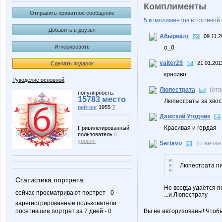
Комплименты
Отправить приватное сообщение
5 комплиментов в гостевой 
Добавить в друзья
Абырвалг
09.11.2
Игнорировать
o_0
valter29
21.01.201
Сделать подарок
красиво
Рукоделие основной
Люпестрата
(от
популярность:
15783 место
Люпестраты за хвост
рейтинг
1955
?
Дамский Угодник
Красивая и гордая
Привилегированный
пользователь
6
уровня
Sertavo
(отвечае
Люпестрата пи
Статистика портрета:
Не всегда удаётся по
сейчас просматривают портрет - 0
...и Люпестрату
зарегистрированные пользователи
посетившие портрет за 7 дней - 0
Вы не авторизованы! Чтоб