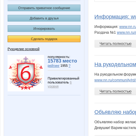
Отправить приватное сообщение
Информация: www
Добавить в друзья
Информация:
www.nn.r
Игнорировать
Раздача №1
www.nn.ru/
Сделать подарок
Читать полностью
Рукоделие основной
популярность:
15783 место
На рукодельном
рейтинг
1955
?
На рукодельном форуме 
Привилегированный
www.nn.ru/community/rd
пользователь
6
уровня
Читать полностью
Объявляю набор
Объявляю набор желающи
Девушки! Варим кастиль