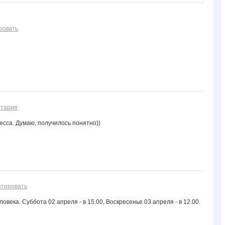
ровать
нтария
есса. Думаю, получилось понятно))
нтировать
века. Суббота 02 апреля - в 15.00, Воскресенье 03 апреля - в 12.00.