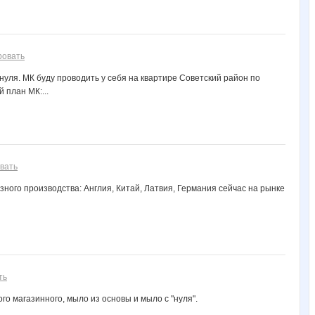
ровать
ля. МК буду проводить у себя на квартире Советский район по
 план МК:...
вать
азного производства: Англия, Китай, Латвия, Германия сейчас на рынке
ть
го магазинного, мыло из основы и мыло с "нуля".