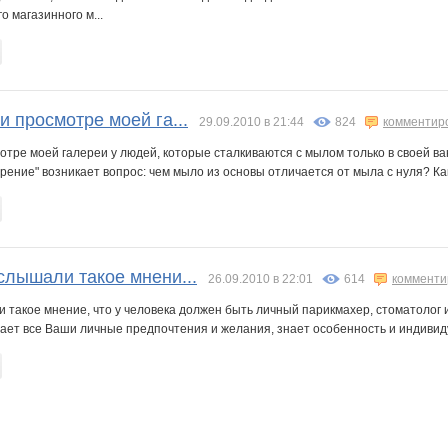
 магазинного м...
и просмотре моей га...
29.09.2010 в 21:44
824
комментир
отре моей галереи у людей, которые сталкиваются с мылом только в своей в
ение" возникает вопрос: чем мыло из основы отличается от мыла с нуля? Как
слышали такое мнени...
26.09.2010 в 22:01
614
комменти
 такое мнение, что у человека должен быть личный парикмахер, стоматолог и
ет все Ваши личные предпочтения и желания, знает особенность и индивиду