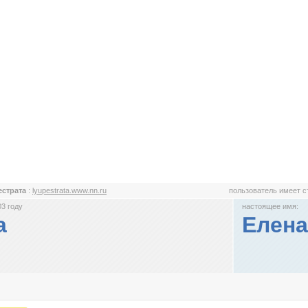
естрата
:
lyupestrata.www.nn.ru
пользователь имеет 
3 году
настоящее имя:
а
Елена