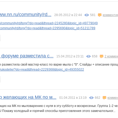
.nn.ru/community/rd...
28.05.2012 в 22:44
581
комменти
u/community/rd/torg/?do=read&thread=2245280&topic_id=49779049
community/rd/torg/?do=read&thread=2295690&topic_id=51211789
 форуме разместила с...
15.04.2012 в 23:11
658
2 комме
разместила свой мастер-класс по варке мыла с "0". Слайды + описание проц
/rukodelie/?do=read&thread=2229368&topic_id=49355022
 желающих на МК по м...
01.04.2011 в 13:19
662
комме
х на МК по мыловарению с нуля в эту субботу и воскресенье. Группа 1-2 чело
! Покажу холодный и горячий способы приготовления этого замечательног...