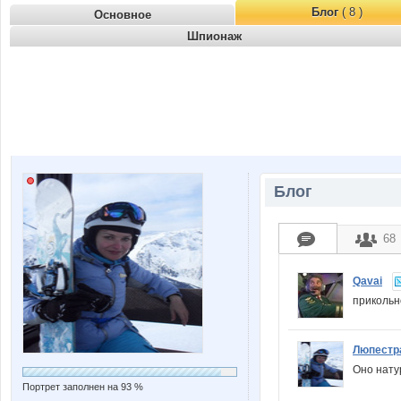
Блог
( 8 )
Основное
Шпионаж
Блог
68
Qavai
прикольн
Люпестр
Оно нату
Портрет заполнен на 93 %