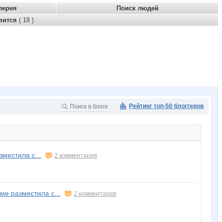
лерея
Поиск людей
вится
( 18 )
Рейтинг топ-50 блоггеров
местила с...
2 комментария
е разместила с...
2 комментария